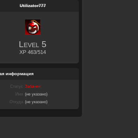
Utilizator777
Level
5
XP 463/514
ая информация
Статус
Забанен
Имя
(не указано)
Откуда
(не указано)