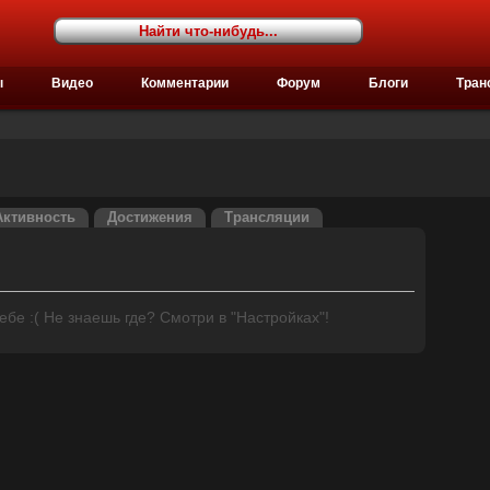
ы
Видео
Комментарии
Форум
Блоги
Тран
Активность
Достижения
Трансляции
бе :( Не знаешь где? Смотри в "Настройках"!