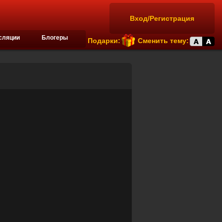
Вход/Регистрация
сляции
Блогеры
Подарки:
Сменить тему: