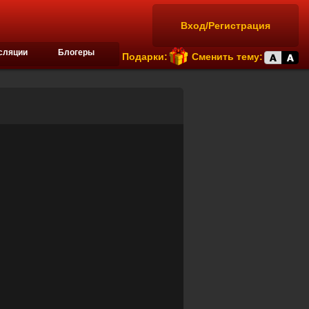
Вход/Регистрация
сляции
Блогеры
Подарки:
Сменить тему: