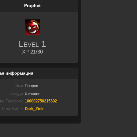
Prophet
Level
1
XP 21/30
ая информация
Имя
Пророк
Откуда
Венеция
 на Facebook
100002750215302
Я на Twitter
Dark_Zick