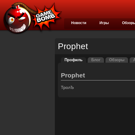
Новости
Игры
Обзор
Prophet
Профиль
Блог
Обзоры
Prophet
ТролЪ