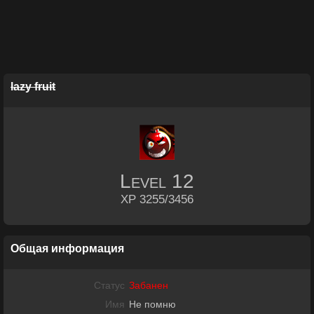
lazy fruit
Level
12
XP 3255/3456
Общая информация
Статус
Забанен
Имя
Не помню