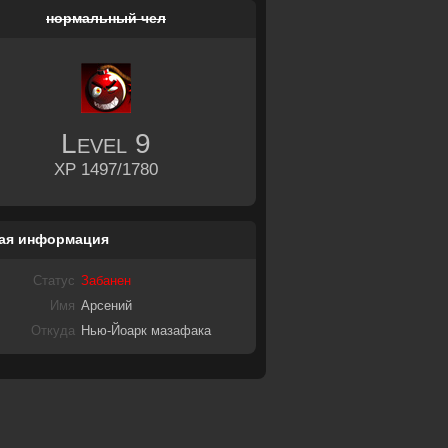
нормальный чел
Level
9
XP 1497/1780
ая информация
Статус
Забанен
Имя
Арсений
Откуда
Нью-Йоарк мазафака