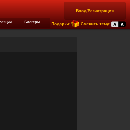
Вход/Регистрация
сляции
Блогеры
Подарки:
Сменить тему: