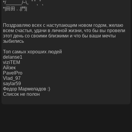
*/______/~\。˚ ˚ ˛ ˚ ˛
*|田田 . .|門|
Поздравляю всех с наступающим новом годом, желаю
всем счастья, удачи в личной жизни, что бы вы провели
этот день со своими близкими и что бы ваши мечты
зыбились
Топ самых хороших людей
delanse1
viziTEM
Айзeк
PavelPro
Vlad_97
saylar59
Федор Мармеладов :)
Список не полон