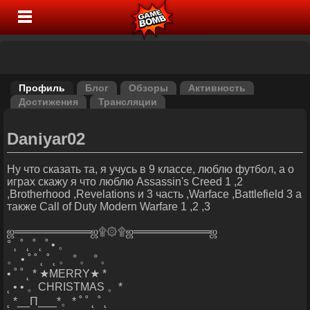
Профиль
Блог
Обзоры
Активность
Достижения
Трансляции
Daniyar02
Ну что сказать та, я учусь в 9 классе, люблю футбол, а о
играх скажу я что люблю Assassin's Creed 1 ,2
,Brotherhood ,Revelations и 3 часть ,Warface ,Battlefield 3 а
также Call of Duty Modern Warfare 1 ,2 ,3
ஜ══════════ஜ۩۞۩ஜ══════════ஜ
° ˛ ˚ ˛ ˚ ˛ ˚ • 。
。 • ˚ ˚ ˛ ˚ ˛ 。 ° 。 ° 。
• ˚ ˚ ˛ * ★MERRY★ *
˛ • • 。CHRISTMAS 。*
˛ *__Π___*。* ˚ ˚ ˛ ˚ ˛