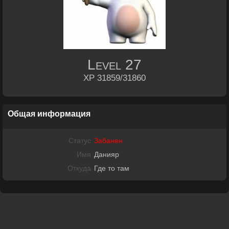
Level
27
XP 31859/31860
Общая информация
Статус
Забанен
Имя
Данияр
Откуда
Где то там