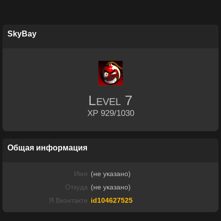
SkyBay
Level
7
XP 929/1030
Общая информация
Имя
(не указано)
Откуда
(не указано)
Я Вконтакте
id104627525