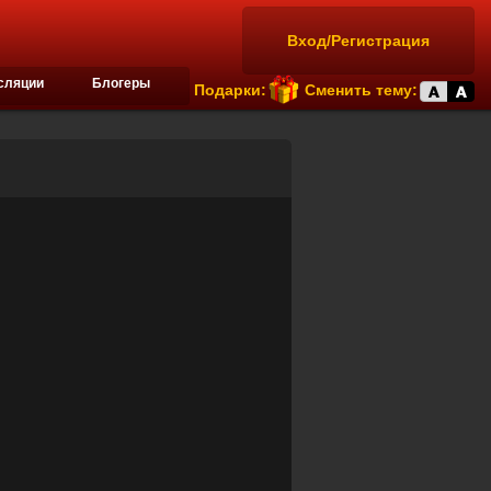
Вход/Регистрация
сляции
Блогеры
Подарки:
Сменить тему: