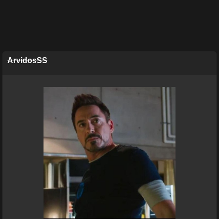
ArvidosSS