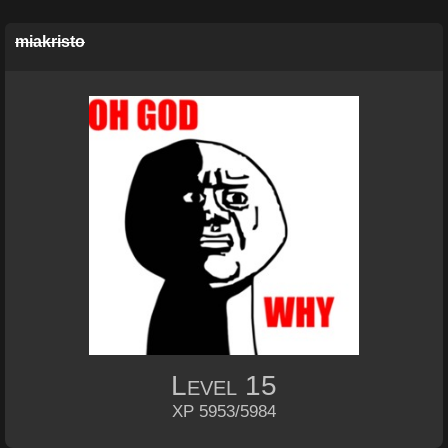
miakristo
Level
15
XP 5953/5984