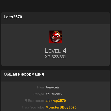
Leito3570
Level
4
XP 323/331
Общая информация
Имя
Алексей
Откуда
Ульяновск
Я Вконтакте
alexrap3570
Я на YouTube
MonsterBBoy3570