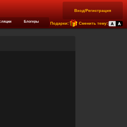
Вход/Регистрация
сляции
Блогеры
Подарки:
Сменить тему: