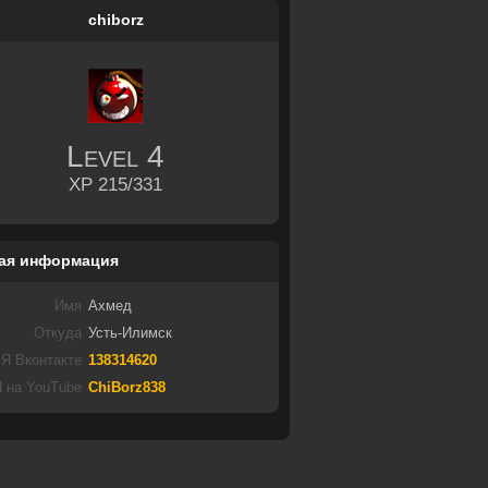
chiborz
Level
4
XP 215/331
ая информация
Имя
Ахмед
Откуда
Усть-Илимск
Я Вконтакте
138314620
 на YouTube
ChiBorz838