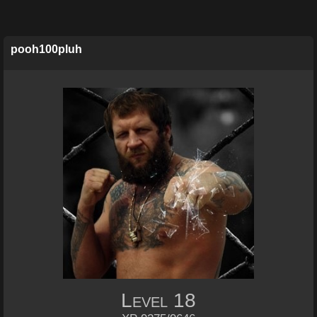
pooh100pluh
Level
18