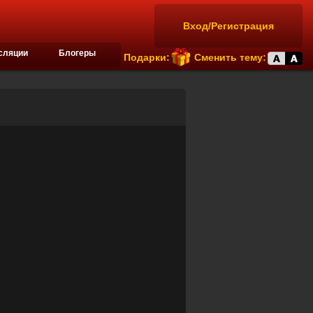
Вход/Регистрация
сляции
Блогеры
Подарки:
Сменить тему: