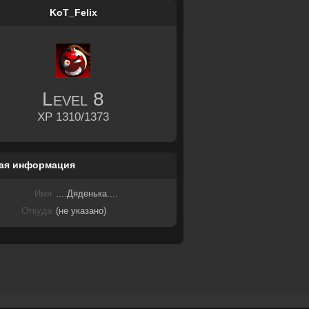
KoT_Felix
Level
8
XP 1310/1373
ая информация
Имя
....Дяденька....
Откуда
(не указано)