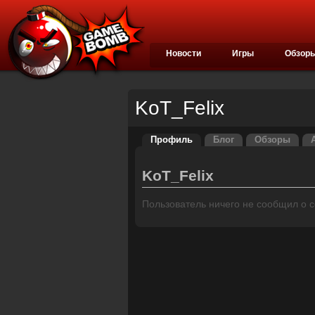
Новости
Игры
Обзор
KoT_Felix
Профиль
Блог
Обзоры
KoT_Felix
Пользователь ничего не сообщил о се