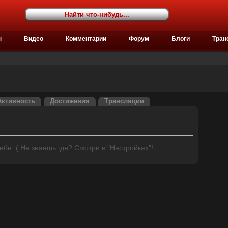
ы
Видео
Комментарии
Форум
Блоги
Тран
Активность
Достижения
Трансляции
бе :( Не знаешь где? Смотри в "Настройках"!