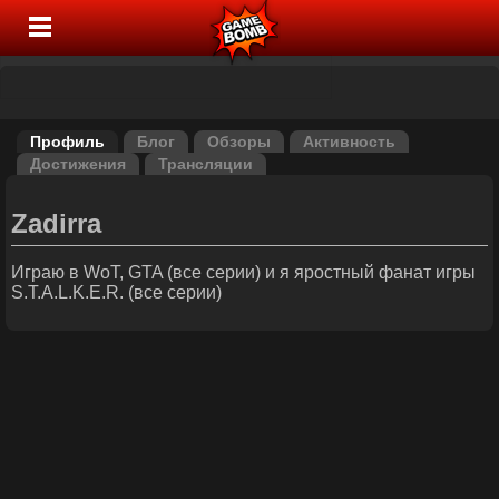
Профиль
Блог
Обзоры
Активность
Достижения
Трансляции
Zadirra
Играю в WoT, GTA (все серии) и я яростный фанат игры
S.T.A.L.K.E.R. (все серии)