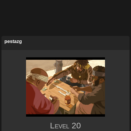
pestazg
Level
20