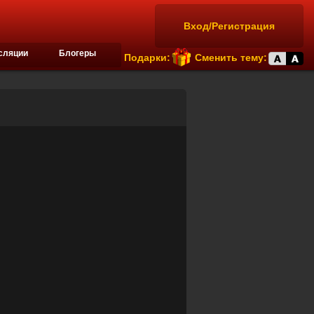
Вход/Регистрация
сляции
Блогеры
Подарки:
Сменить тему: