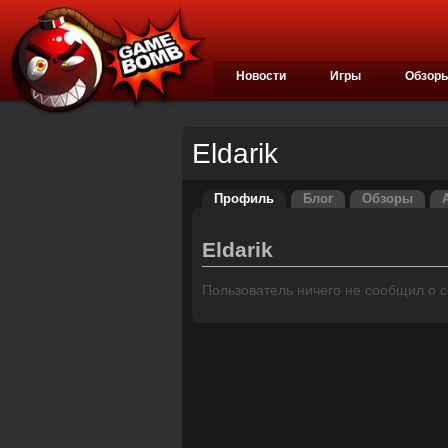
Новости
Игры
Обзор
Eldarik
Профиль
Блог
Обзоры
Eldarik
Пользователь ничего не сообщил о се