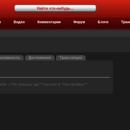
ы
Видео
Комментарии
Форум
Блоги
Тран
Активность
Достижения
Трансляции
бе :( Не знаешь где? Смотри в "Настройках"!