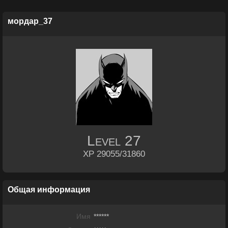
мордар_37
Level
27
XP 29055/31860
Общая информация
Имя
******