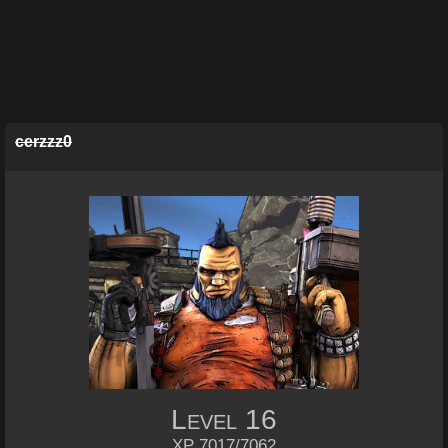
cerzzz0
Level
16
XP 7017/7062