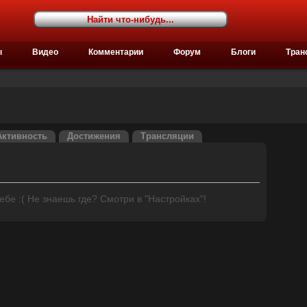
ы
Видео
Комментарии
Форум
Блоги
Тран
Активность
Достижения
Трансляции
бе :( Не знаешь где? Смотри в "Настройках"!