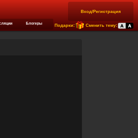
Вход/Регистрация
сляции
Блогеры
Подарки:
Сменить тему: