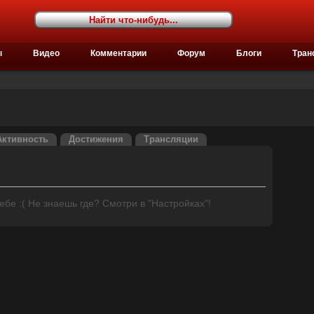
ы
Видео
Комментарии
Форум
Блоги
Тран
Активность
Достижения
Трансляции
бе :( Не знаешь где? Смотри в "Настройках"!