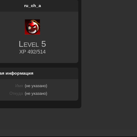
ru_ch_a
Level
5
XP 492/514
ая информация
Имя
(не указано)
Откуда
(не указано)