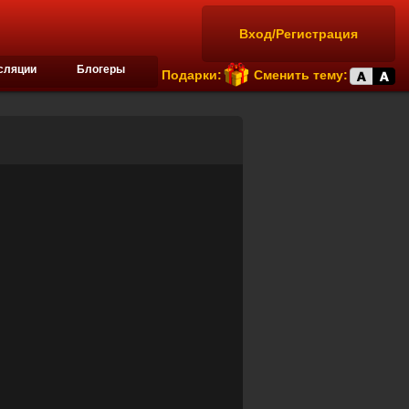
Вход/Регистрация
сляции
Блогеры
Подарки:
Сменить тему: