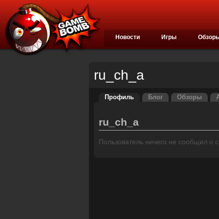
Новости
Игры
Обзор
ru_ch_a
Профиль
Блог
Обзоры
ru_ch_a
Пользователь ничего не сообщил о се