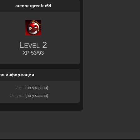
creepergreefer64
Level
2
XP 53/93
ая информация
Имя
(не указано)
Откуда
(не указано)