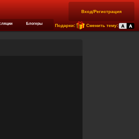
Вход/Регистрация
сляции
Блогеры
Подарки:
Сменить тему: