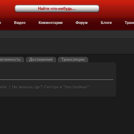
ы
Видео
Комментарии
Форум
Блоги
Тран
Активность
Достижения
Трансляции
бе :( Не знаешь где? Смотри в "Настройках"!