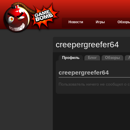
Новости
Игры
Обзор
creepergreefer64
Профиль
Блог
Обзоры
creepergreefer64
Пользователь ничего не сообщил о се