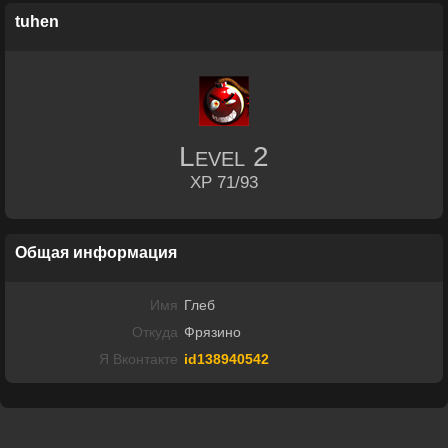
tuhen
Level
2
XP 71/93
Общая информация
Имя
Глеб
Откуда
Фрязино
Я Вконтакте
id138940542