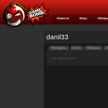
Новости
Игры
Обзор
danil33
Профиль
Блог
Обзоры
- нет трансляций -