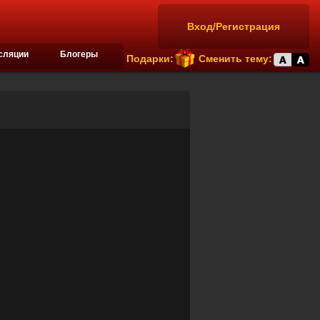
Вход/Регистрация
сляции
Блогеры
Подарки:
Сменить тему: