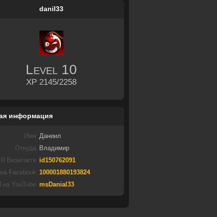
danil33
Level
10
XP 2145/2258
ая информация
Имя
Даниил
Откуда
Владимир
Я Вконтакте
id150762091
 на Facebook
100001880193824
 на YouTube
msDanial33