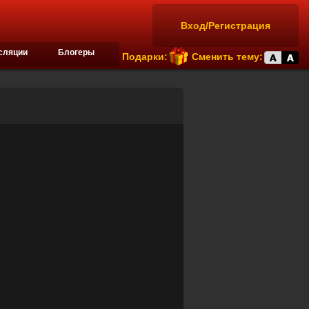
Вход/Регистрация
сляции
Блогеры
Подарки:
Сменить тему: