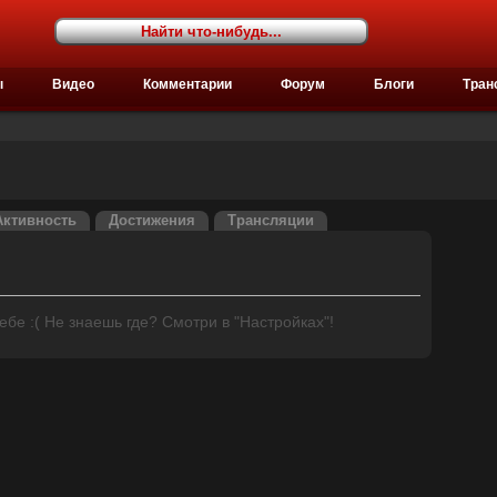
ы
Видео
Комментарии
Форум
Блоги
Тран
Активность
Достижения
Трансляции
бе :( Не знаешь где? Смотри в "Настройках"!