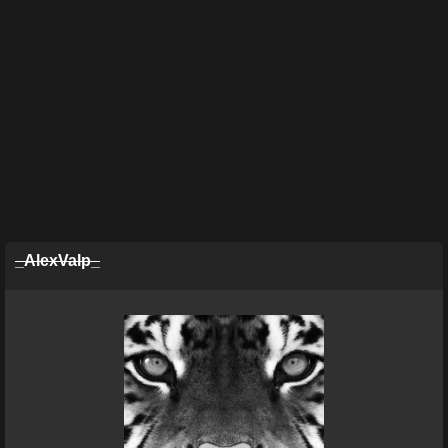
_AlexValp_