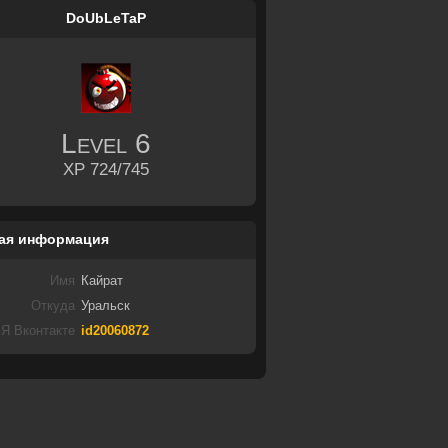
DoUbLeTaP
Level
6
XP 724/745
ая информация
Имя
Кайрат
Откуда
Уральск
Я Вконтакте
id20060872