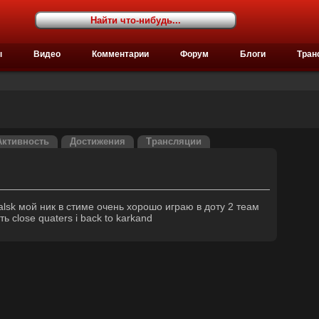
ы
Видео
Комментарии
Форум
Блоги
Тран
Активность
Достижения
Трансляции
alsk мой ник в стиме очень хорошо играю в доту 2 теам
ь close quaters i back to karkand