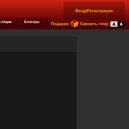
Вход/Регистрация
сляции
Блогеры
Подарки:
Сменить тему: