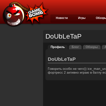
Новости
Игры
Обзор
DoUbLeTaP
Профиль
Блог
Обзоры
DoUbLeTaP
Говорить особо не чего)) ice_man_ur
фортресс 2 активно играю в батлу ест