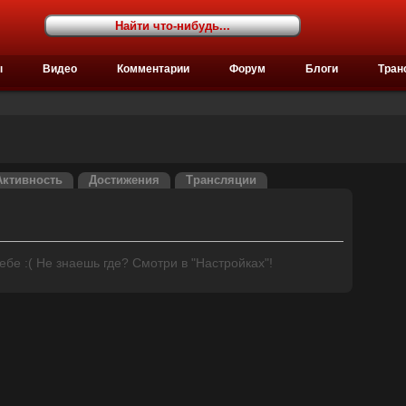
ы
Видео
Комментарии
Форум
Блоги
Тран
Активность
Достижения
Трансляции
бе :( Не знаешь где? Смотри в "Настройках"!