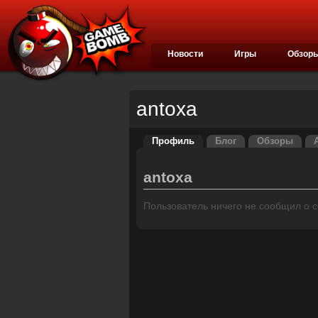
Новости
Игры
Обзор
antoxa
Профиль
Блог
Обзоры
antoxa
Пользователь ничего не сообщил о се