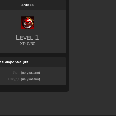
antoxa
Level
1
XP 0/30
ая информация
Имя
(не указано)
Откуда
(не указано)