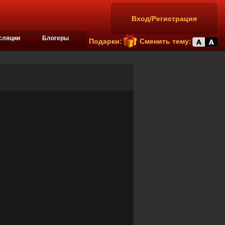
Вход/Регистрация
сляции
Блогеры
Подарки:
Сменить тему: