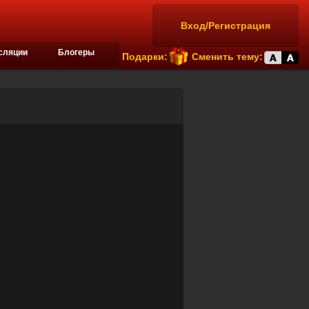
Вход/Регистрация
сляции
Блогеры
Подарки:
Сменить тему: