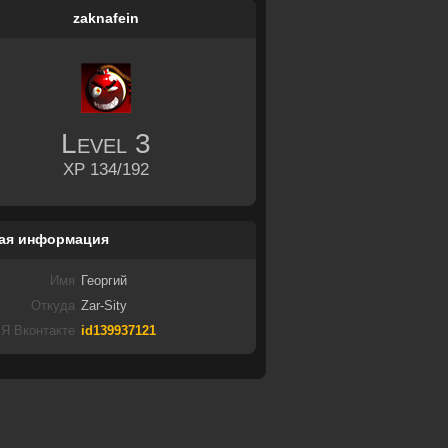
zaknafein
Level
3
XP 134/192
ая информация
Имя
Георгий
Откуда
Zar-Sity
Я Вконтакте
id139937121