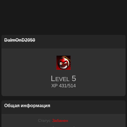
DaImOnD2050
Level
5
XP 431/514
Общая информация
Статус
Забанен