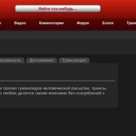
ы
Видео
Комментарии
Форум
Блоги
Тран
Активность
Достижения
Трансляции
и прочих гуманоидов человеческой расы(геи, трансы,
 но люблю делится своим мнением без оскорблений с