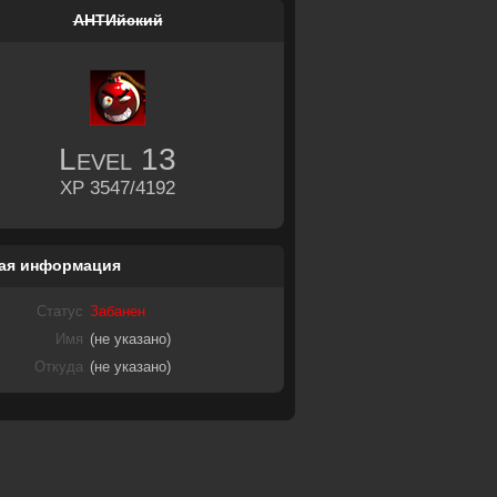
АНТИйский
Level
13
XP 3547/4192
ая информация
Статус
Забанен
Имя
(не указано)
Откуда
(не указано)