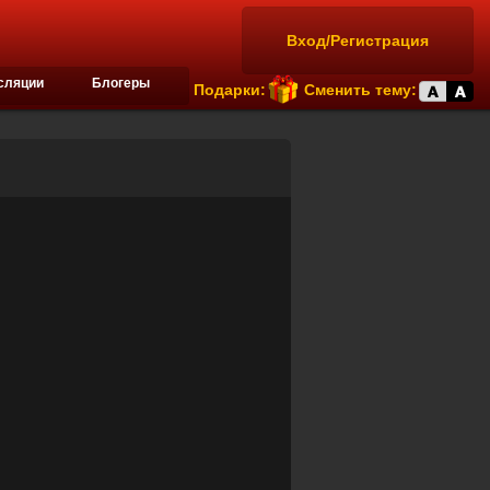
Вход/Регистрация
сляции
Блогеры
Подарки:
Сменить тему: