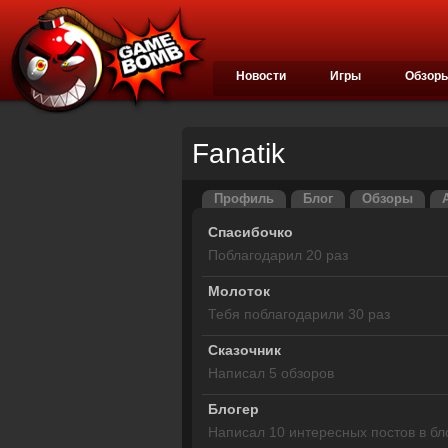
Новости
Игры
Обзор
Fanatik
Профиль
Блог
Обзоры
Спасибочко
Поблагодарил 20 раз
Молоток
Тебя поблагодарили 30 раз
Сказочник
Написал 5 обзоров
Блогер
Написал 10 интересных постов в бл