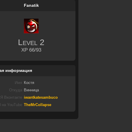
Fanatik
Level
2
XP 66/93
ая информация
Имя
Костя
Откуда
Винница
Я Вконтакте
iwantkatesambuco
 на YouTube
TheMrCollapse