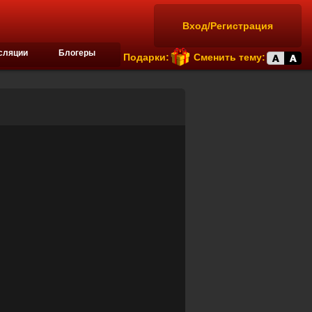
Вход/Регистрация
сляции
Блогеры
Подарки:
Сменить тему: