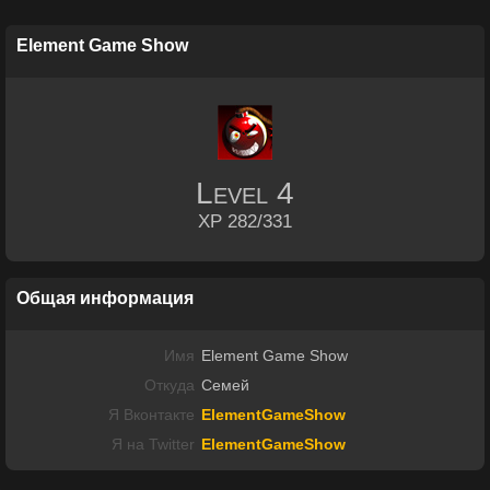
Element Game Show
Level
4
XP 282/331
Общая информация
Имя
Element Game Show
Откуда
Семей
Я Вконтакте
ElementGameShow
Я на Twitter
ElementGameShow