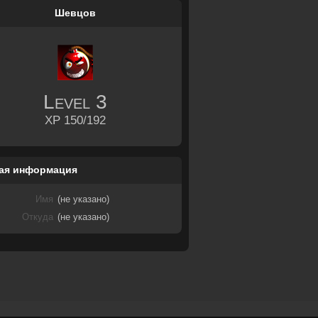
Шевцов
Level
3
XP 150/192
ая информация
Имя
(не указано)
Откуда
(не указано)