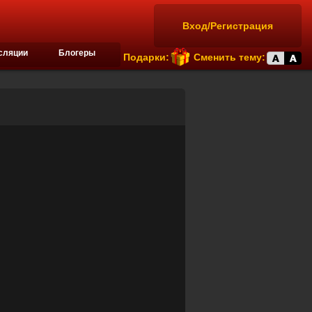
Вход/Регистрация
сляции
Блогеры
Подарки:
Сменить тему: