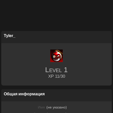
Tyler_
Level
1
XP 11/30
Общая информация
Имя
(не указано)