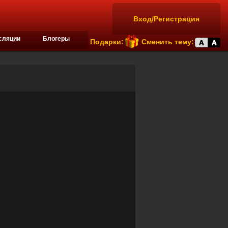
Вход/Регистрация
сляции
Блогеры
Подарки:
Сменить тему: