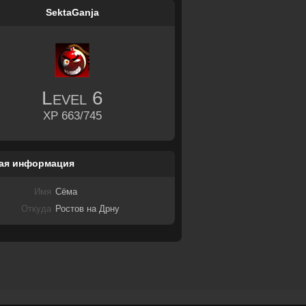
SektaGanja
Level
6
XP 663/745
ая информация
Имя
Сёма
Откуда
Ростов на Дрну