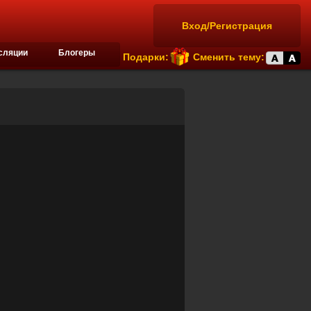
Вход/Регистрация
сляции
Блогеры
Подарки:
Сменить тему: