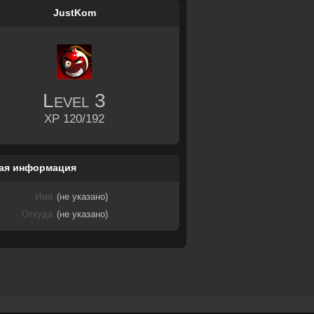
JustKom
Level
3
XP 120/192
ая информация
Имя
(не указано)
Откуда
(не указано)