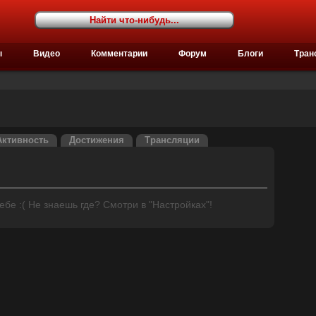
ы
Видео
Комментарии
Форум
Блоги
Тран
Активность
Достижения
Трансляции
бе :( Не знаешь где? Смотри в "Настройках"!