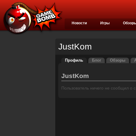
Новости
Игры
Обзор
JustKom
Профиль
Блог
Обзоры
JustKom
Пользователь ничего не сообщил о се