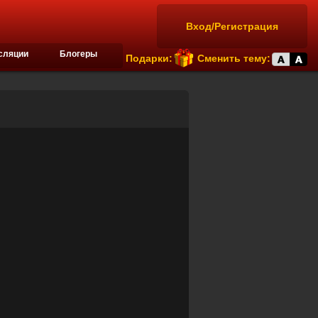
Вход/Регистрация
сляции
Блогеры
Подарки:
Сменить тему: