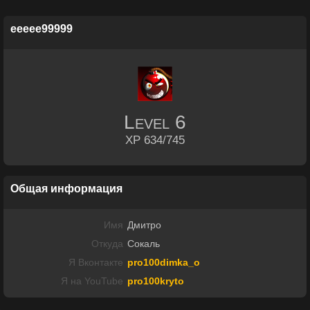
eeeee99999
Level
6
XP 634/745
Общая информация
Имя
Дмитро
Откуда
Сокаль
Я Вконтакте
pro100dimka_o
Я на YouTube
pro100kryto