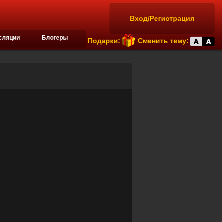
Вход/Регистрация
сляции
Блогеры
Подарки:
Сменить тему: