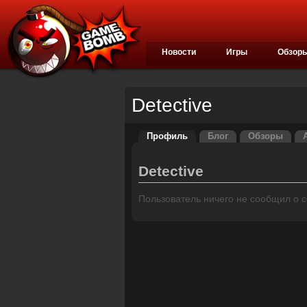
Новости
Игры
Обзор
Detective
Профиль
Блог
Обзоры
Detective
Пользователь ничего не сообщил о се