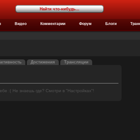
ы
Видео
Комментарии
Форум
Блоги
Тран
Активность
Достижения
Трансляции
бе :( Не знаешь где? Смотри в "Настройках"!