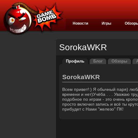
Новости
Игры
Обзор
SorokaWKR
Профиль
Блог
Обзоры
SorokaWKR
Всем привет!:) Я обычный паря) люб
времени и нет)Учёба . . . Уважаю тр
подобное по играм - это очень кропо
просто включил запись и всё ты крут
прибудет с Нами "железо" ПК!