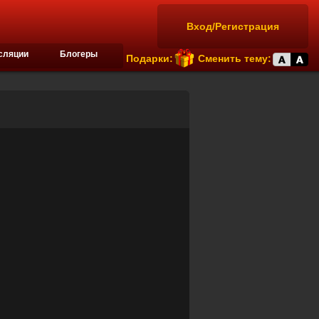
Вход/Регистрация
сляции
Блогеры
Подарки:
Сменить тему: