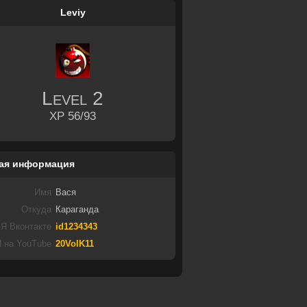
Leviy
Level
2
XP 56/93
ая информация
Имя
Вася
Откуда
Караганда
Я Вконтакте
id1234343
 на YouTube
20VolK11