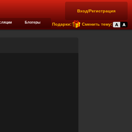
Вход/Регистрация
сляции
Блогеры
Подарки:
Сменить тему: