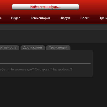
ы
Видео
Комментарии
Форум
Блоги
Тран
Активность
Достижения
Трансляции
бе :( Не знаешь где? Смотри в "Настройках"!