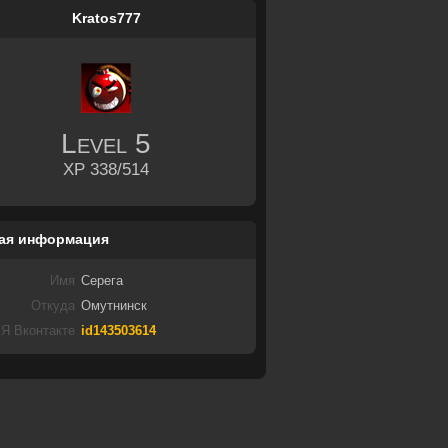
Kratos777
Level
5
XP 338/514
ая информация
Имя
Серега
Откуда
Омутнинск
Я Вконтакте
id143503614