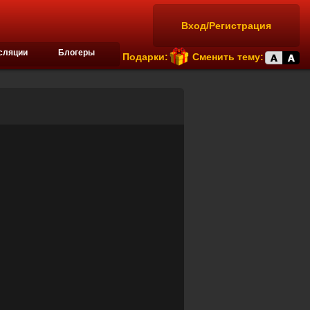
Вход/Регистрация
сляции
Блогеры
Подарки:
Сменить тему: