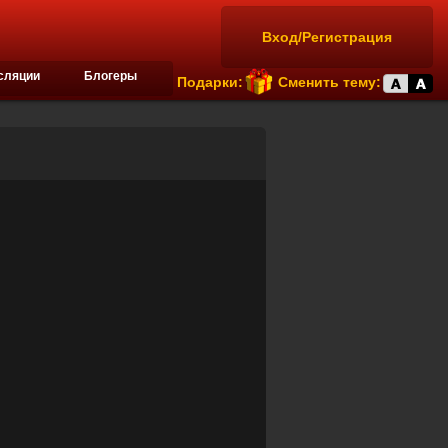
Вход/Регистрация
сляции
Блогеры
Подарки:
Сменить тему: