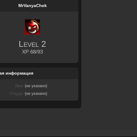
MrVanyaChek
Level
2
XP 68/93
ая информация
Имя
(не указано)
Откуда
(не указано)