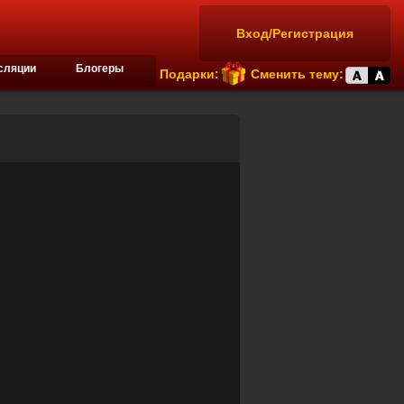
Вход/Регистрация
сляции
Блогеры
Подарки:
Сменить тему: