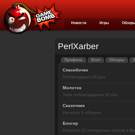
Новости
Игры
Обзор
PerlXarber
Профиль
Блог
Обзоры
Спасибочко
Поблагодарил 20 раз
Молоток
Тебя поблагодарили 30 раз
Сказочник
Написал 5 обзоров
Блогер
Написал 10 интересных постов в бл