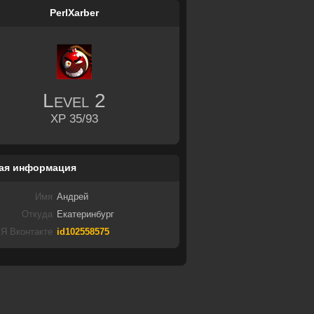
PerlXarber
Level
2
XP 35/93
ая информация
Имя
Андрей
Откуда
Екатеринбург
Я Вконтакте
id102558575