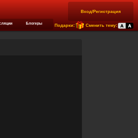
Вход/Регистрация
сляции
Блогеры
Подарки:
Сменить тему: