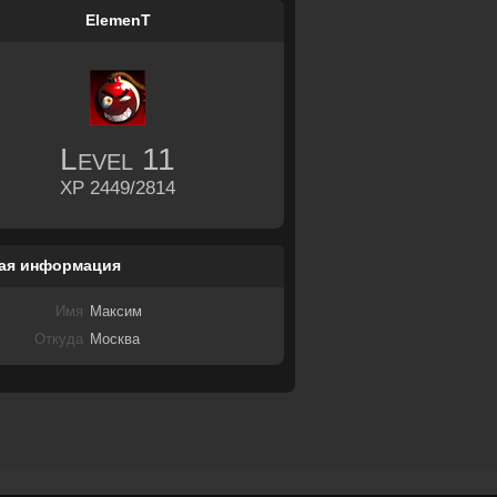
ElemenT
Level
11
XP 2449/2814
ая информация
Имя
Максим
Откуда
Москва