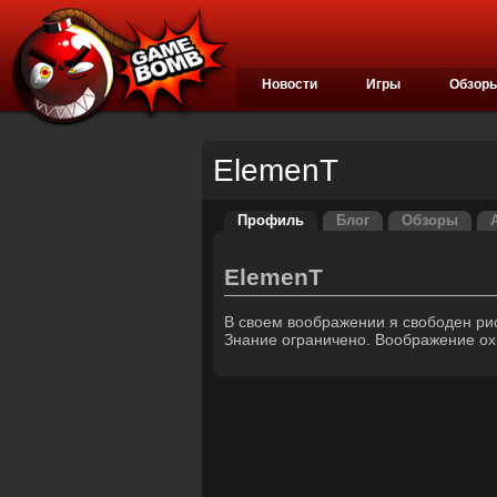
Новости
Игры
Обзор
ElemenT
Профиль
Блог
Обзоры
ElemenT
В своем воображении я свободен ри
Знание ограничено. Воображение ох