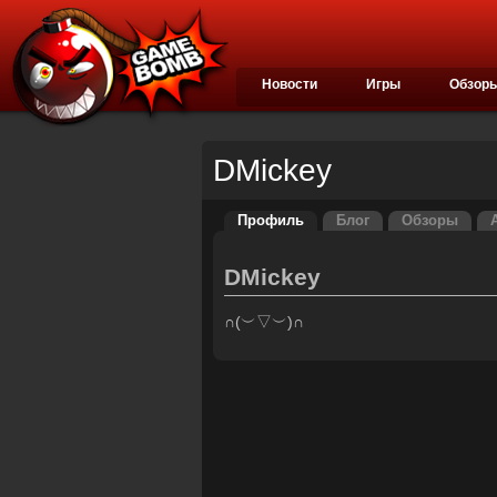
Новости
Игры
Обзор
DMickey
Профиль
Блог
Обзоры
DMickey
∩(︶▽︶)∩