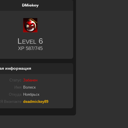
DMickey
Level
6
XP 587/745
ая информация
Статус
Забанен
Имя
Волеск
Откуда
Ноябрьск
Я Вконтакте
deadmickey89