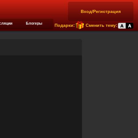
Вход/Регистрация
сляции
Блогеры
Подарки:
Сменить тему: