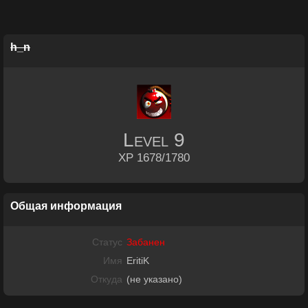
h_n
Level
9
XP 1678/1780
Общая информация
Статус
Забанен
Имя
EritiK
Откуда
(не указано)