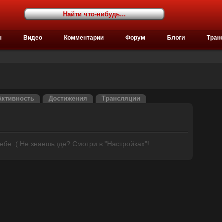
ы
Видео
Комментарии
Форум
Блоги
Тран
Активность
Достижения
Трансляции
бе :( Не знаешь где? Смотри в "Настройках"!