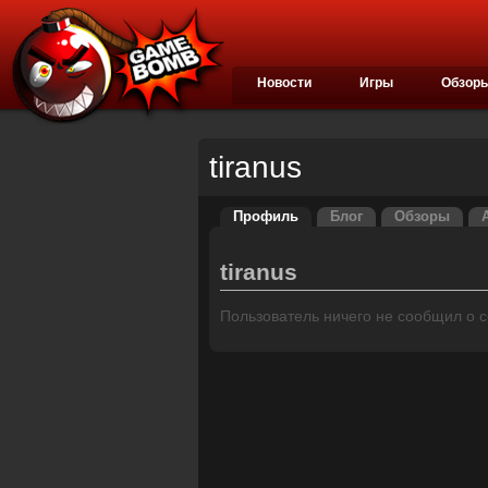
Новости
Игры
Обзор
tiranus
Профиль
Блог
Обзоры
tiranus
Пользователь ничего не сообщил о се