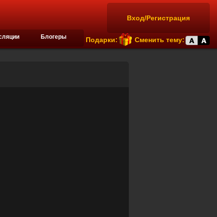
Вход/Регистрация
сляции
Блогеры
Подарки:
Сменить тему: