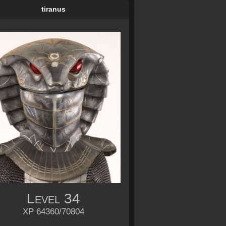
tiranus
Level
34
XP 64360/70804