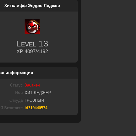
Хитклифф Эндрю Леджер
Level
13
XP 4097/4192
ая информация
Статус
Забанен
Имя
ХИТ ЛЕДЖЕР
Откуда
ГРОЗНЫЙ
Я Вконтакте
id319440574