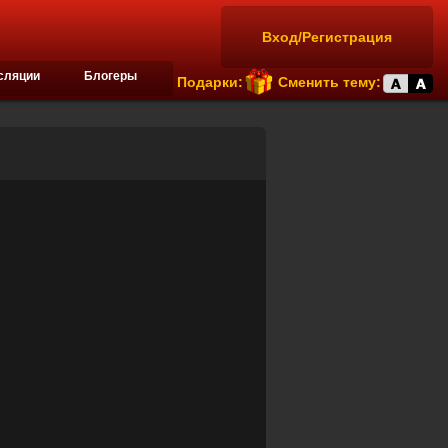
Вход/Регистрация
сляции
Блогеры
Подарки:
Сменить тему: