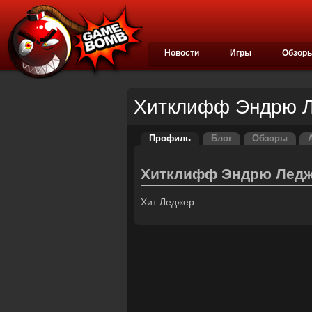
Новости
Игры
Обзор
Хитклифф Эндрю 
Профиль
Блог
Обзоры
Хитклифф Эндрю Лед
Хит Леджер.