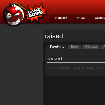
Новости
Игры
Обзор
raised
Профиль
Блог
Обзоры
raised
Пользователь ничего не сообщил о се