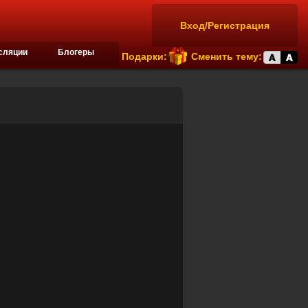
Вход/Регистрация
сляции
Блогеры
Подарки:
Сменить тему: