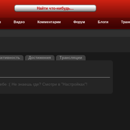
ы
Видео
Комментарии
Форум
Блоги
Тран
Активность
Достижения
Трансляции
бе :( Не знаешь где? Смотри в "Настройках"!